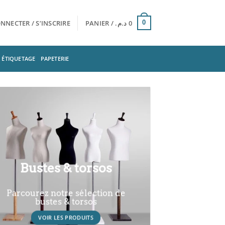
NNECTER / S’INSCRIRE
PANIER /
د.م.
0
0
ÉTIQUETAGE
PAPETERIE
Bustes & torsos
Parcourez notre sélection de
bustes & torsos
VOIR LES PRODUITS