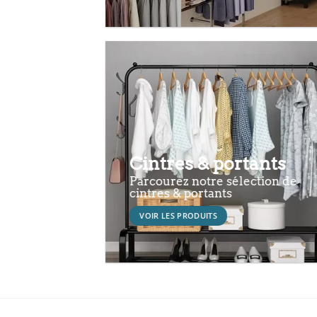
Cintres & portants
Parcourez notre sélection de
cintres & portants
VOIR LES PRODUITS