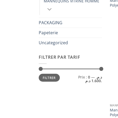
Man
MANNEQUINS VITRINE HOMME
Poly
PACKAGING
Papeterie
Uncategorized
FILTRER PAR TARIF
Prix
Prix
Prix :
—
0 د.م.
FILTRER
min
max
1.600 د.م.
MANN
Man
Poly