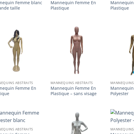
nequin Femme blanc
Mannequin Femme En
Mannequin
ande taille
Plastique
Plastique
Ajouter
Ajouter
à la
à la
liste
liste
d’envies
d’envies
EQUINS ABSTRAITS
MANNEQUINS ABSTRAITS
MANNEQUINS 
nequin Femme En
Mannequin Femme En
Mannequin
tique
Plastique – sans visage
Polyester
Ajouter
Ajouter
EQUINS ABSTRAITS
MANNEQUINS 
à la
à la