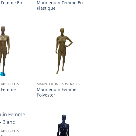
 Femme En
Mannequin Femme En
Plastique
Ajouter
Ajouter
à la
à la
liste
liste
d’envies
d’envies
ABSTRAITS
MANNEQUINS ABSTRAITS
 Femme
Mannequin Femme
Polyester
Ajouter
Ajouter
ABSTRAITS
à la
à la