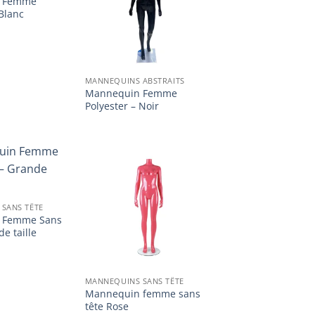
 Femme
liste
liste
d’envies
d’envies
 Blanc
MANNEQUINS ABSTRAITS
Mannequin Femme
Polyester – Noir
Ajouter
Ajouter
à la
à la
liste
liste
SANS TÊTE
d’envies
d’envies
 Femme Sans
e taille
MANNEQUINS SANS TÊTE
Mannequin femme sans
tête Rose