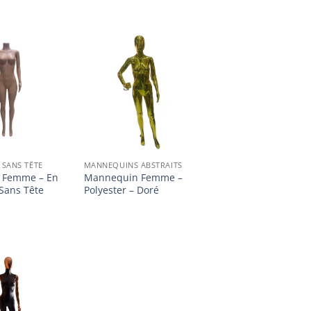
Ajouter
Ajouter
à la
à la
liste
liste
d’envies
d’envies
SANS TÊTE
MANNEQUINS ABSTRAITS
 Femme – En
Mannequin Femme –
 Sans Tête
Polyester – Doré
Ajouter
à la
liste
d’envies