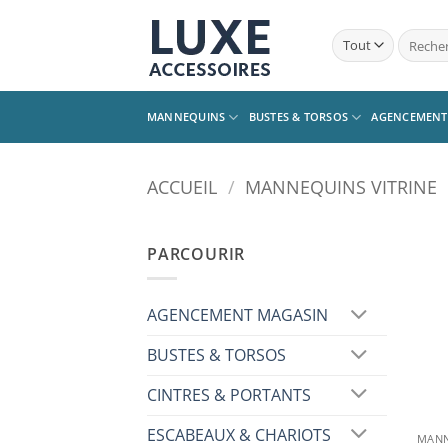
Passer
au
Recherc
pour :
contenu
MANNEQUINS
BUSTES & TORSOS
AGENCEMENT
ACCUEIL
/
MANNEQUINS VITRINE
PARCOURIR
AGENCEMENT MAGASIN
BUSTES & TORSOS
CINTRES & PORTANTS
ESCABEAUX & CHARIOTS
MANN