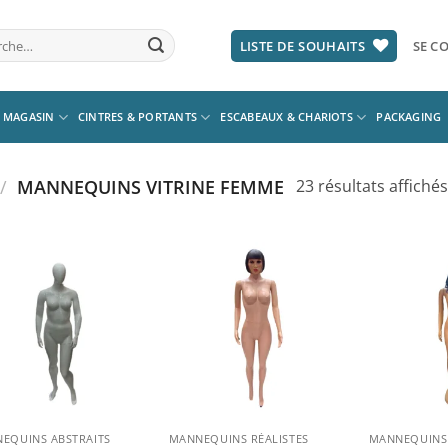
he
LISTE DE SOUHAITS
SE CO
 MAGASIN
CINTRES & PORTANTS
ESCABEAUX & CHARIOTS
PACKAGING
/
MANNEQUINS VITRINE FEMME
23 résultats affichés
Ajouter
Ajouter
à la
à la
liste
liste
d’envies
d’envies
EQUINS ABSTRAITS
MANNEQUINS RÉALISTES
MANNEQUINS 