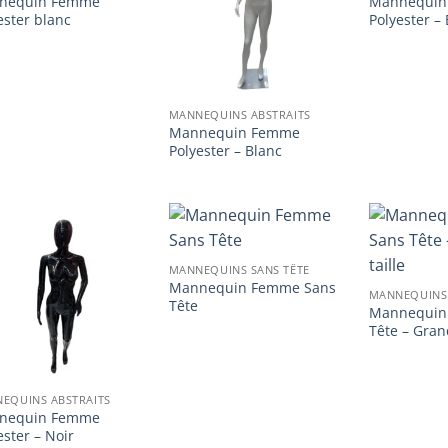
nequin Femme
Mannequin
liste
liste
d’envies
d’envies
ester blanc
Polyester –
MANNEQUINS ABSTRAITS
Mannequin Femme
Polyester – Blanc
Ajouter
Ajouter
MANNEQUINS SANS TÊTE
à la
à la
Mannequin Femme Sans
liste
liste
MANNEQUINS 
d’envies
d’envies
Tête
Mannequin
Tête – Grand
EQUINS ABSTRAITS
nequin Femme
ester – Noir