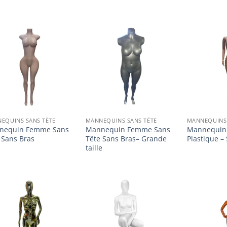
Ajouter
Ajouter
à la
à la
liste
liste
d’envies
d’envies
EQUINS SANS TÊTE
MANNEQUINS SANS TÊTE
MANNEQUINS 
nequin Femme Sans
Mannequin Femme Sans
Mannequin
 Sans Bras
Tête Sans Bras– Grande
Plastique –
taille
Ajouter
Ajouter
à la
à la
liste
liste
d’envies
d’envies