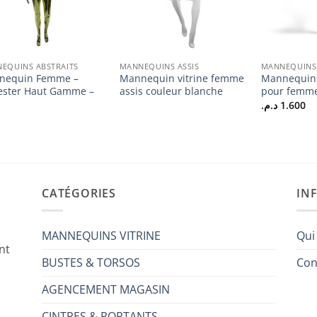
EQUINS ABSTRAITS
MANNEQUINS ASSIS
MANNEQUINS 
nequin Femme –
Mannequin vitrine femme
Mannequins
ester Haut Gamme –
assis couleur blanche
pour femm
é
د.م.
1.600
CATÉGORIES
IN
MANNEQUINS VITRINE
Qui
nt
BUSTES & TORSOS
Con
AGENCEMENT MAGASIN
CINTRES & PORTANTS