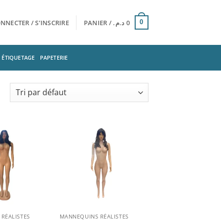
NNECTER / S’INSCRIRE
PANIER /
د.م.
0
0
ÉTIQUETAGE
PAPETERIE
Ajouter
Ajouter
à la
à la
liste
liste
d’envies
d’envies
RÉALISTES
MANNEQUINS RÉALISTES