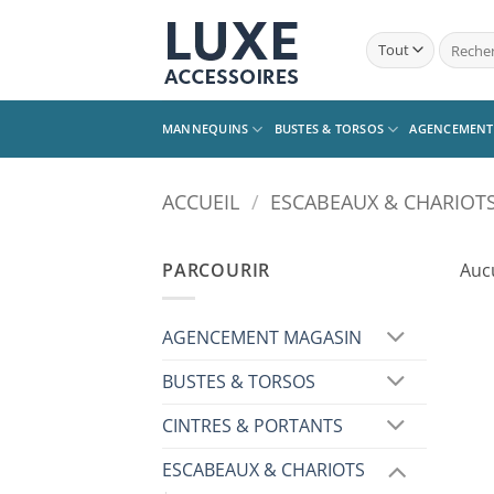
Passer
au
Recherc
pour :
contenu
MANNEQUINS
BUSTES & TORSOS
AGENCEMENT
ACCUEIL
/
ESCABEAUX & CHARIOT
PARCOURIR
Auc
AGENCEMENT MAGASIN
BUSTES & TORSOS
CINTRES & PORTANTS
ESCABEAUX & CHARIOTS