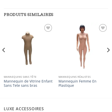
PRODUITS SIMILAIRES
Ajouter
Ajouter
à la
à la
liste
liste
d’envies
d’envies
MANNEQUINS SANS TÊTE
MANNEQUINS RÉALISTES
Mannequin de Vitrine Enfant
Mannequin Femme En
Sans Tete sans bras
Plastique
LUXE ACCESSOIRES