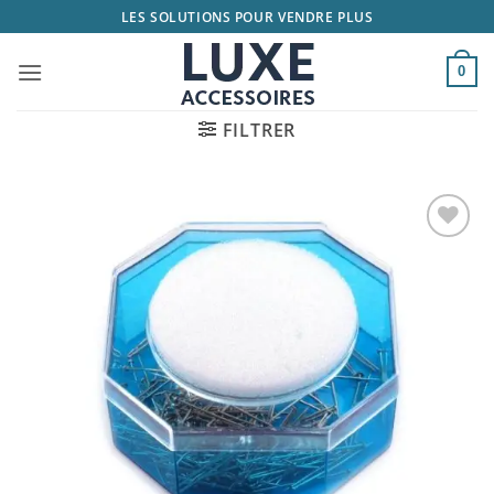
Passer
LES SOLUTIONS POUR VENDRE PLUS
au
contenu
0
FILTRER
Ajouter
à la
liste
d’envies