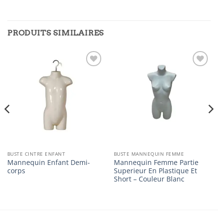
PRODUITS SIMILAIRES
Ajouter
Ajouter
à la
à la
liste
liste
d’envies
d’envies
BUSTE CINTRE ENFANT
BUSTE MANNEQUIN FEMME
Mannequin Enfant Demi-
Mannequin Femme Partie
corps
Superieur En Plastique Et
Short – Couleur Blanc