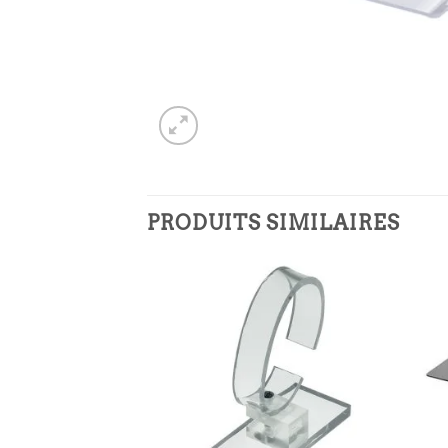
PRODUITS SIMILAIRES
Ajouter
Ajouter
à la
à la
liste
liste
d’envies
d’envies