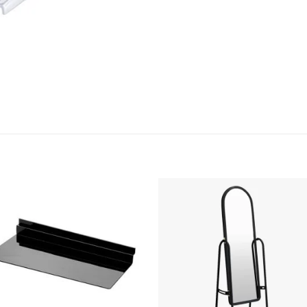
Ajouter
Ajou
à la
à l
liste
list
d’envies
d’env