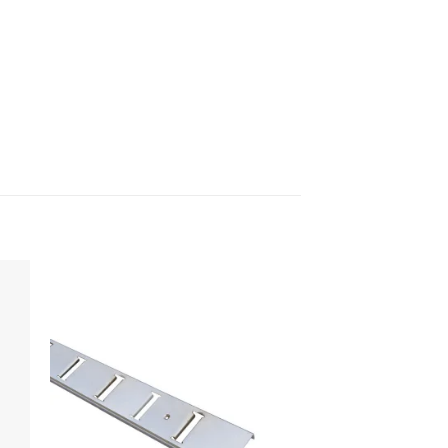
ter
Ajouter
a
à la
e
liste
ies
d’envies