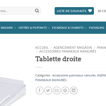
he
LISTE DE SOUHAITS
SE CO
 MAGASIN
CINTRES & PORTANTS
ESCABEAUX & CHARIOTS
PACKAGING
ACCUEIL
/
AGENCEMENT MAGASIN
/
PANN
/
ACCESSOIRES PANNEAUX RAINURÉS
Tablette droite
Ajouter
à la
liste
d’envies
Catégories :
Accessoires panneaux rainurés
,
AGEN
PANNEAUX RAINURÉS