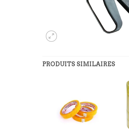
PRODUITS SIMILAIRES
Ajouter
Ajouter
à la
à la
liste
liste
d’envies
d’envies