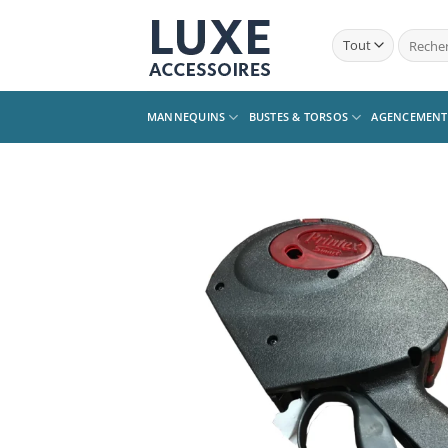
Passer
au
Recherc
pour :
contenu
MANNEQUINS
BUSTES & TORSOS
AGENCEMENT