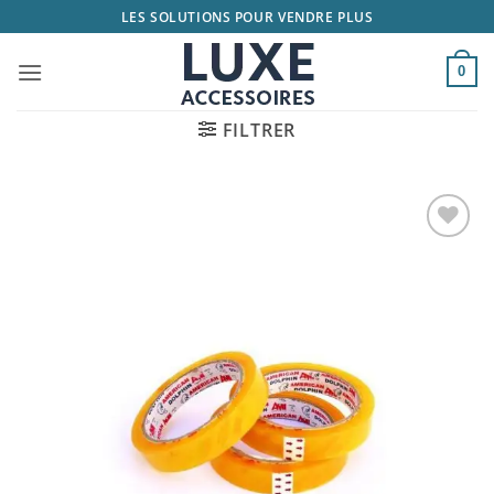
Passer
LES SOLUTIONS POUR VENDRE PLUS
au
contenu
0
FILTRER
Ajouter
à la
liste
d’envies