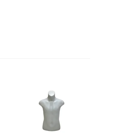
ter
Ajouter
a
à la
e
liste
ies
d’envies