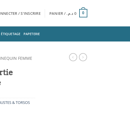
NNECTER / S’INSCRIRE
PANIER /
د.م.
0
0
ÉTIQUETAGE
PAPETERIE
NNEQUIN FEMME
tie
e
BUSTES & TORSOS