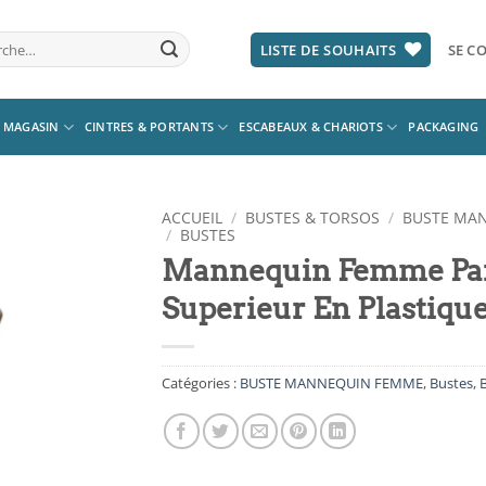
he
LISTE DE SOUHAITS
SE CO
 MAGASIN
CINTRES & PORTANTS
ESCABEAUX & CHARIOTS
PACKAGING
ACCUEIL
/
BUSTES & TORSOS
/
BUSTE MA
/
BUSTES
Mannequin Femme Par
Ajouter
à la
Superieur En Plastiqu
liste
d’envies
Catégories :
BUSTE MANNEQUIN FEMME
,
Bustes
,