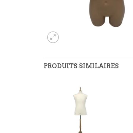
PRODUITS SIMILAIRES
Ajouter
Ajouter
à la
à la
liste
liste
d’envies
d’envies