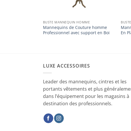
FEMME
BUSTE MANNEQUIN HOMME
BUST
outure
Mannequins de Couture homme
Mann
c bras
Professionnel avec support en Boi
En Pl
LUXE ACCESSOIRES
Leader des mannequins, cintres et les
portants vêtements et plus généraleme
dans l’équipement pour les magasins à
destination des professionnels.