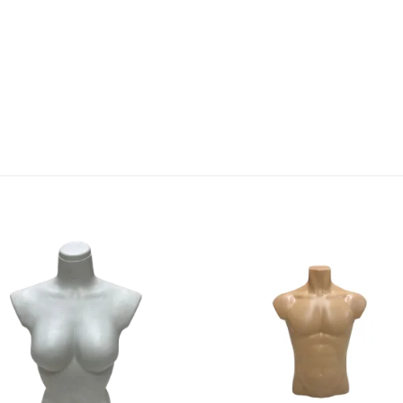
Ajouter
Ajou
à la
à l
liste
list
d’envies
d’env